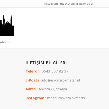
İnstagram : meshurankaralokmacisi
letişim
İLETIŞIM BILGILERI
Telefon:
0543 507 82 37
E-Posta:
info@ankaralokmaci.net
Adres :
Ankara / Çankaya
İnstagram :
meshurankaralokmacisi