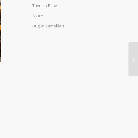
Tavuklu Pilav
Aşure
Düğün Yemekleri
z