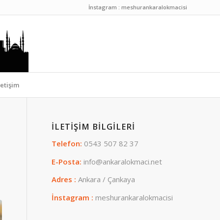
İnstagram : meshurankaralokmacisi
letişim
İLETIŞIM BILGILERI
Telefon:
0543 507 82 37
E-Posta:
info@ankaralokmaci.net
Adres :
Ankara / Çankaya
İnstagram :
meshurankaralokmacisi