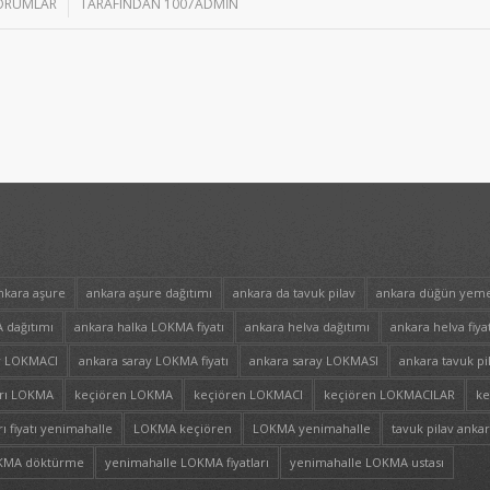
ORUMLAR
/
TARAFINDAN
1007ADMIN
nkara aşure
ankara aşure dağıtımı
ankara da tavuk pilav
ankara düğün yeme
 dağıtımı
ankara halka LOKMA fiyatı
ankara helva dağıtımı
ankara helva fiyat
y LOKMACI
ankara saray LOKMA fiyatı
ankara saray LOKMASI
ankara tavuk pi
yrı LOKMA
keçiören LOKMA
keçiören LOKMACI
keçiören LOKMACILAR
ke
 fiyatı yenimahalle
LOKMA keçiören
LOKMA yenimahalle
tavuk pilav anka
OKMA döktürme
yenimahalle LOKMA fiyatları
yenimahalle LOKMA ustası