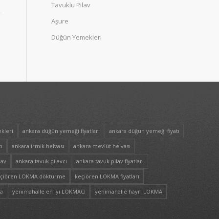
Tavuklu Pilav
Aşure
Düğün Yemekleri
kleri
ankara düğün yemeği fiyatları
ankara düğün yemeği fiyatı
ı
ankara irmik helvası
ankara mevlüt helvası
lav
ankara tavuk pilavcı
ankara tavuk pilav fiyatları
çiören LOKMA döktürme
keçiören LOKMA fiyatları
ra
yenimahalle en iyi LOKMACI
yenimahalle hayrı LOKMA