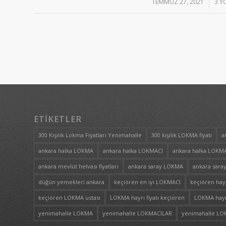
TEMMUZ 27, 2021
/
3 Y
ETIKETLER
300 Kişilik Lokma Fiyatları Yenimahalle
300 kişilik LOKMA fiyatı
a
ankara halka LOKMA
ankara halka LOKMACI
ankara halka LOKMA
ankara mevlüt helvası fiyatları
ankara saray LOKMA
ankara sara
düğün yemekleri ankara
keçiören en iyi LOKMACI
keçiören ha
keçiören LOKMA ustası
LOKMA hayrı fiyatı keçiören
LOKMA hayrı
yenimahalle LOKMA
yenimahalle LOKMACILAR
yenimahalle L