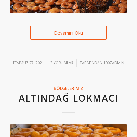
Devamını Oku
TEMMUZ 27, 2021
/
3 YORUMLAR
/
TARAFINDAN
1007ADMIN
BÖLGELERIMIZ
ALTINDAĞ LOKMACI