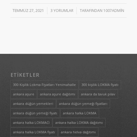
TEMMUZ 27, 2021
/
3 YORUMLAR
/
TARAFINDAN
1007ADMIN
ETIKETLER
300 Kişilik Lokma Fiyatları Yenimahalle
300 kişilik LOKMA fiyatı
ankara aşure
ankara aşure dağıtımı
ankara da tavuk pilav
ankara düğün yemekleri
ankara düğün yemeği fiyatları
ankara düğün yemeği fiyatı
ankara halka LOKMA
ankara halka LOKMACI
ankara halka LOKMA dağıtımı
ankara halka LOKMA fiyatı
ankara helva dağıtımı