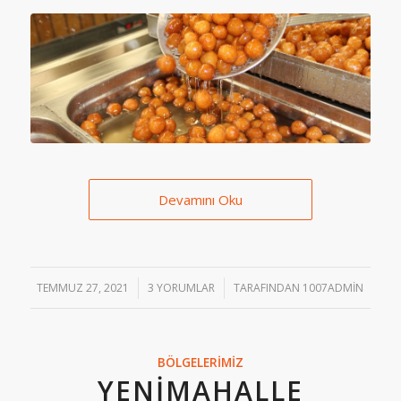
Devamını Oku
TEMMUZ 27, 2021
/
3 YORUMLAR
/
TARAFINDAN
1007ADMIN
BÖLGELERIMIZ
YENIMAHALLE