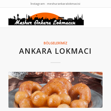
İnstagram : meshurankaralokmacisi
BÖLGELERIMIZ
ANKARA LOKMACI